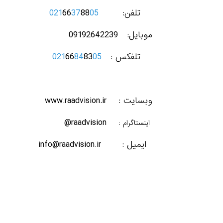
021
66
37
88
05
تلفن:
موبایل: 09192642239
021
66
84
83
05
تلفکس :
وبسایت : www.raadvision.ir
raadvision@
اینستاگرام :
ایمیل : info@raadvision.ir