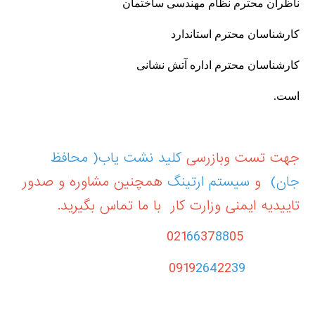
ناظران محترم نظام مهندسی ساختمان
کارشناسان محترم استاندارد
کارشناسان محترم اداره آتش نشانی
است.
جهت تست وبازرسی
کلید نشت یاب( محافظ
جان)
و
سیستم ارتینگ
همچنین مشاوره و صدور
تاییدیه ایمنی وزارت کار با ما تماس بگیرید.
021
66
37
88
05
264
22
39
0919